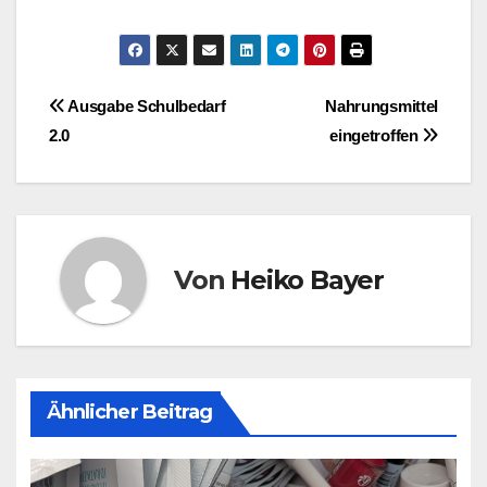
Beitragsnavigation
Ausgabe Schulbedarf
Nahrungsmittel
2.0
eingetroffen
Von
Heiko Bayer
Ähnlicher Beitrag