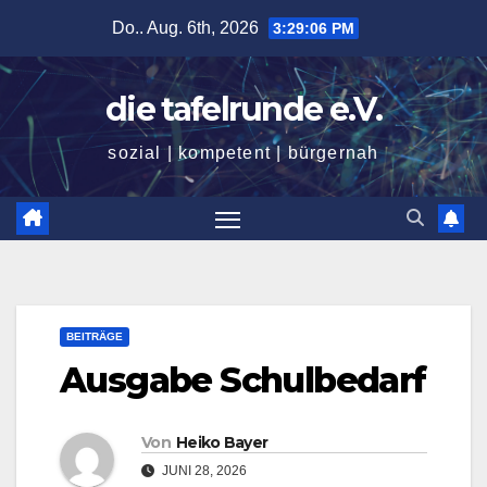
Zum
Do.. Aug. 6th, 2026
3:29:08 PM
Inhalt
springen
die tafelrunde e.V.
sozial | kompetent | bürgernah
BEITRÄGE
Ausgabe Schulbedarf
Von
Heiko Bayer
JUNI 28, 2026