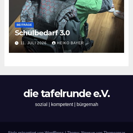
BEITRÄGE
Schulbedarf 3.0
11. JULI 2026
HEIKO BAYER
die tafelrunde e.V.
sozial | kompetent | bürgernah
Stolz präsentiert von WordPress
|
Theme: Newsup von
Themeansar