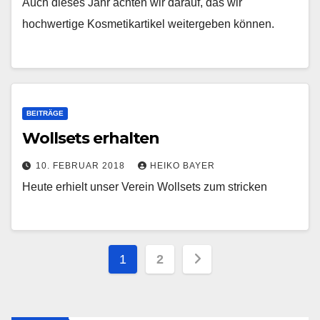
Auch dieses Jahr achten wir darauf, das wir
hochwertige Kosmetikartikel weitergeben können.
BEITRÄGE
Wollsets erhalten
10. FEBRUAR 2018
HEIKO BAYER
Heute erhielt unser Verein Wollsets zum stricken
Seitennummerieru
1
2
der
Beiträge