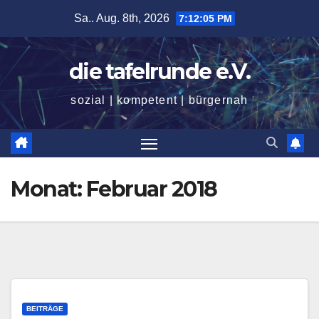
Zum
Sa.. Aug. 8th, 2026
7:12:06 PM
Inhalt
springen
die tafelrunde e.V.
sozial | kompetent | bürgernah
Monat:
Februar 2018
BEITRÄGE