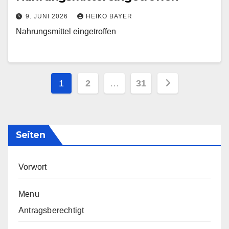
9. JUNI 2026
HEIKO BAYER
Nahrungsmittel eingetroffen
Seitennummerierung
1
2
…
31
der
Beiträge
Seiten
Vorwort
Menu
Antragsberechtigt