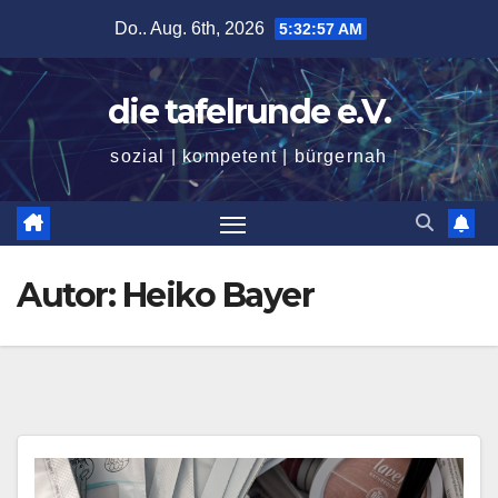
Zum
Do.. Aug. 6th, 2026
5:32:58 AM
Inhalt
springen
die tafelrunde e.V.
sozial | kompetent | bürgernah
Autor:
Heiko Bayer