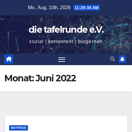
Zum
Mo.. Aug. 10th, 2026
11:29:36 AM
Inhalt
springen
die tafelrunde e.V.
sozial | kompetent | bürgernah
Monat:
Juni 2022
BEITRÄGE