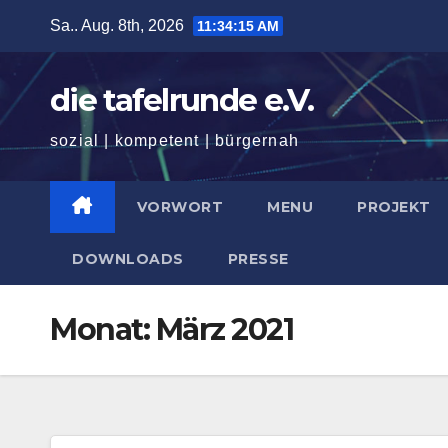
Zum
Sa.. Aug. 8th, 2026
11:34:16 AM
Inhalt
springen
die tafelrunde e.V.
sozial | kompetent | bürgernah
VORWORT
MENU
PROJEKT
DOWNLOADS
PRESSE
Monat:
März 2021