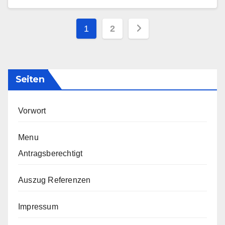
Seitennummerieru
1
2
der
Beiträge
Seiten
Vorwort
Menu
Antragsberechtigt
Auszug Referenzen
Impressum