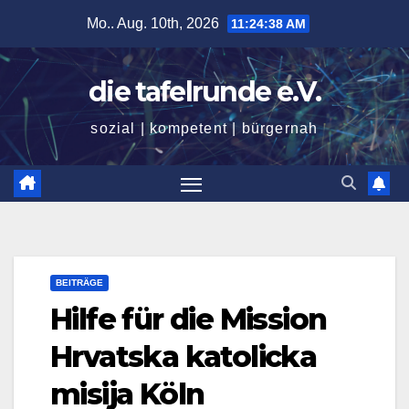
Zum
Mo.. Aug. 10th, 2026
11:24:40 AM
Inhalt
springen
die tafelrunde e.V.
sozial | kompetent | bürgernah
BEITRÄGE
Hilfe für die Mission
Hrvatska katolicka
misija Köln