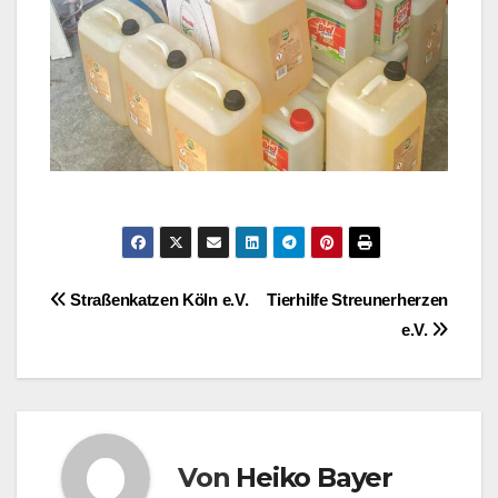
Beitragsnavigation
Straßenkatzen Köln e.V.
Tierhilfe Streunerherzen
e.V.
Von
Heiko Bayer