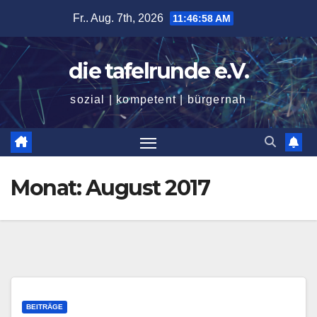
Zum
Fr.. Aug. 7th, 2026
11:46:59 AM
Inhalt
springen
die tafelrunde e.V.
sozial | kompetent | bürgernah
Monat:
August 2017
BEITRÄGE