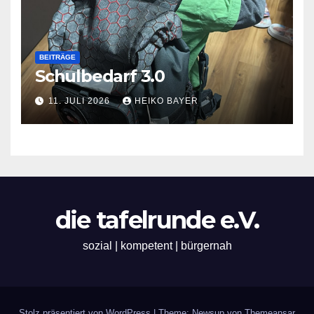
BEITRÄGE
Schulbedarf 3.0
11. JULI 2026
HEIKO BAYER
die tafelrunde e.V.
sozial | kompetent | bürgernah
Stolz präsentiert von WordPress
|
Theme: Newsup von
Themeansar