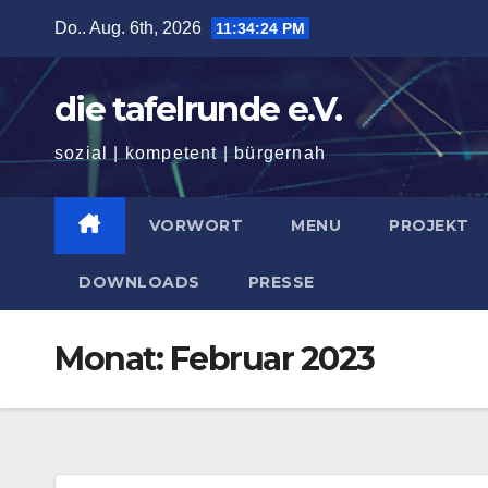
Zum
Do.. Aug. 6th, 2026
11:34:25 PM
Inhalt
springen
die tafelrunde e.V.
sozial | kompetent | bürgernah
VORWORT
MENU
PROJEKT
DOWNLOADS
PRESSE
Monat:
Februar 2023