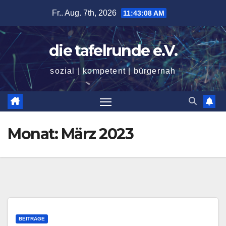
Zum
Fr.. Aug. 7th, 2026
11:43:09 AM
Inhalt
springen
die tafelrunde e.V.
sozial | kompetent | bürgernah
Monat:
März 2023
BEITRÄGE