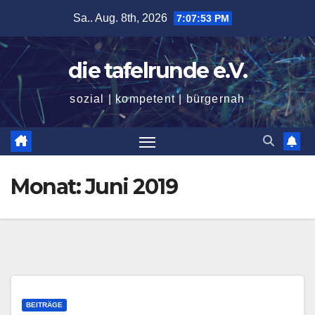
Zum
Sa.. Aug. 8th, 2026
7:07:54 PM
Inhalt
springen
die tafelrunde e.V.
sozial | kompetent | bürgernah
Monat:
Juni 2019
BEITRÄGE