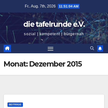
Zum
Fr.. Aug. 7th, 2026
11:51:04 AM
Inhalt
springen
die tafelrunde e.V.
sozial | kompetent | bürgernah
Monat:
Dezember 2015
BEITRÄGE