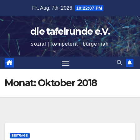
Zum
Fr.. Aug. 7th, 2026
10:22:08 PM
Inhalt
springen
die tafelrunde e.V.
sozial | kompetent | bürgernah
Monat:
Oktober 2018
BEITRÄGE