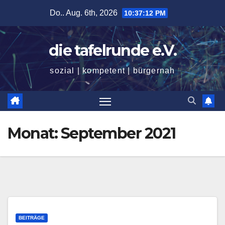
Zum
Do.. Aug. 6th, 2026
10:37:13 PM
Inhalt
springen
die tafelrunde e.V.
sozial | kompetent | bürgernah
Monat:
September 2021
BEITRÄGE