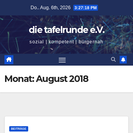
Zum
Do.. Aug. 6th, 2026
3:27:19 PM
Inhalt
springen
die tafelrunde e.V.
sozial | kompetent | bürgernah
Monat:
August 2018
BEITRÄGE