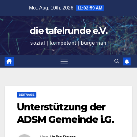
Zum
Mo.. Aug. 10th, 2026
11:03:00 AM
Inhalt
springen
die tafelrunde e.V.
sozial | kompetent | bürgernah
BEITRÄGE
Unterstützung der
ADSM Gemeinde i.G.