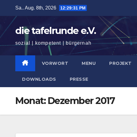
Zum
Sa.. Aug. 8th, 2026
12:29:32 PM
Inhalt
springen
die tafelrunde e.V.
sozial | kompetent | bürgernah
VORWORT
MENU
PROJEKT
DOWNLOADS
PRESSE
Monat:
Dezember 2017