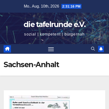
Zum
Mo.. Aug. 10th, 2026
2:31:17 PM
Inhalt
springen
die tafelrunde e.V.
sozial | kompetent | bürgernah
Sachsen-Anhalt