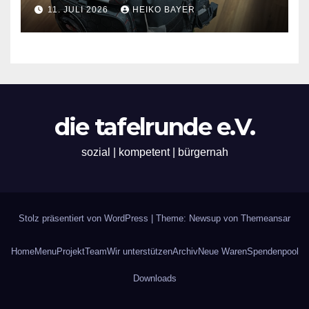
11. JULI 2026
HEIKO BAYER
die tafelrunde e.V.
sozial | kompetent | bürgernah
Stolz präsentiert von WordPress
|
Theme: Newsup von
Themeansar
Home
Menu
Projekt
Team
Wir unterstützen
Archiv
Neue Waren
Spendenpool
Downloads