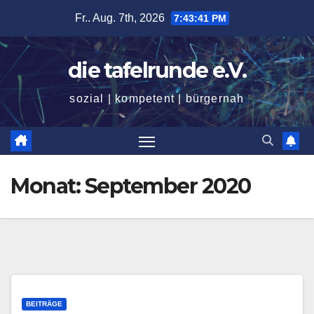
Zum
Fr.. Aug. 7th, 2026
7:43:42 PM
Inhalt
springen
die tafelrunde e.V.
sozial | kompetent | bürgernah
Monat:
September 2020
BEITRÄGE