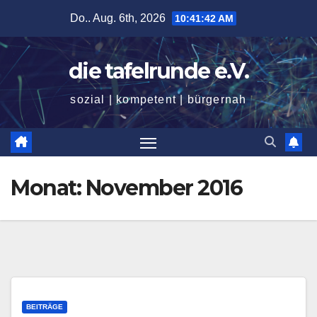
Zum
Do.. Aug. 6th, 2026
10:41:43 AM
Inhalt
springen
die tafelrunde e.V.
sozial | kompetent | bürgernah
Monat:
November 2016
BEITRÄGE