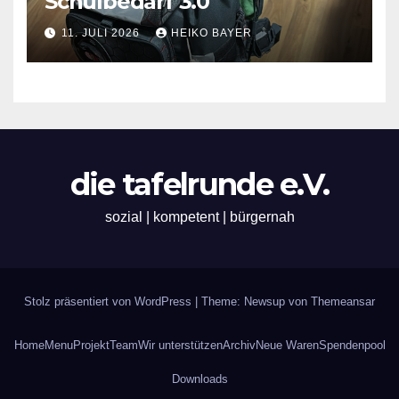
Schulbedarf 3.0
11. JULI 2026
HEIKO BAYER
die tafelrunde e.V.
sozial | kompetent | bürgernah
Stolz präsentiert von WordPress
|
Theme: Newsup von
Themeansar
Home
Menu
Projekt
Team
Wir unterstützen
Archiv
Neue Waren
Spendenpool
Downloads