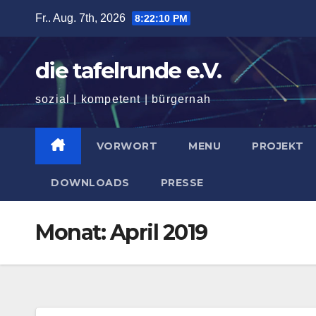
Zum
Fr.. Aug. 7th, 2026
8:22:11 PM
Inhalt
springen
die tafelrunde e.V.
sozial | kompetent | bürgernah
VORWORT
MENU
PROJEKT
DOWNLOADS
PRESSE
Monat:
April 2019