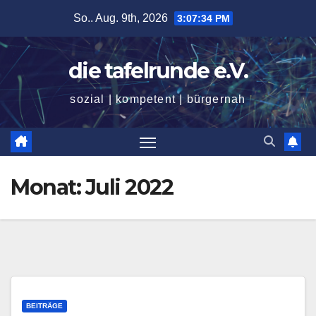
Zum
So.. Aug. 9th, 2026
3:07:35 PM
Inhalt
springen
die tafelrunde e.V.
sozial | kompetent | bürgernah
Monat:
Juli 2022
BEITRÄGE