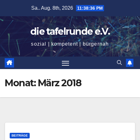
Zum
Sa.. Aug. 8th, 2026
11:38:37 PM
Inhalt
springen
die tafelrunde e.V.
sozial | kompetent | bürgernah
Monat:
März 2018
BEITRÄGE