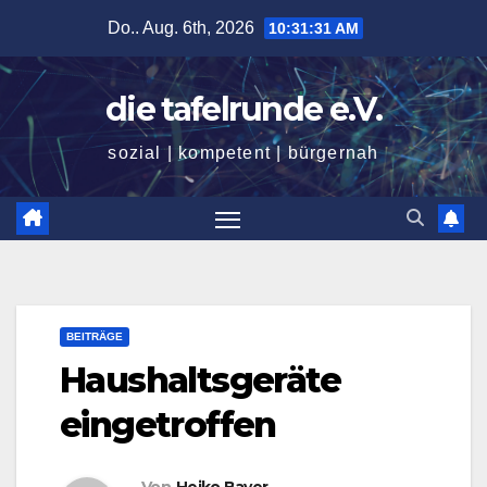
Zum
Do.. Aug. 6th, 2026
10:31:32 AM
Inhalt
springen
die tafelrunde e.V.
sozial | kompetent | bürgernah
BEITRÄGE
Haushaltsgeräte
eingetroffen