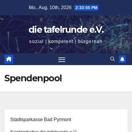
Zum
Mo.. Aug. 10th, 2026
2:33:06 PM
Inhalt
springen
die tafelrunde e.V.
sozial | kompetent | bürgernah
Spendenpool
Stadtsparkasse Bad Pyrmont