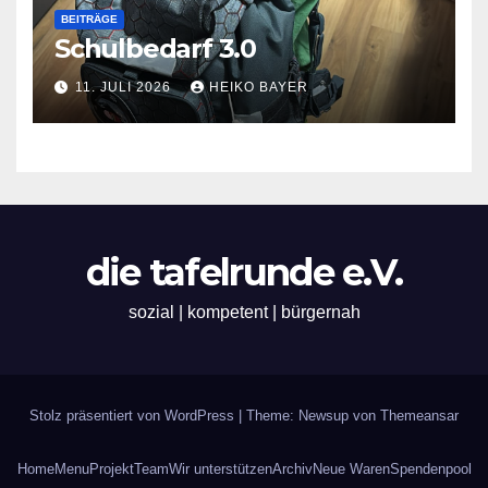
BEITRÄGE
Schulbedarf 3.0
11. JULI 2026
HEIKO BAYER
die tafelrunde e.V.
sozial | kompetent | bürgernah
Stolz präsentiert von WordPress
|
Theme: Newsup von
Themeansar
Home
Menu
Projekt
Team
Wir unterstützen
Archiv
Neue Waren
Spendenpool