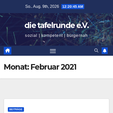
Zum
So.. Aug. 9th, 2026
12:20:46 AM
Inhalt
springen
die tafelrunde e.V.
sozial | kompetent | bürgernah
Monat:
Februar 2021
BEITRÄGE