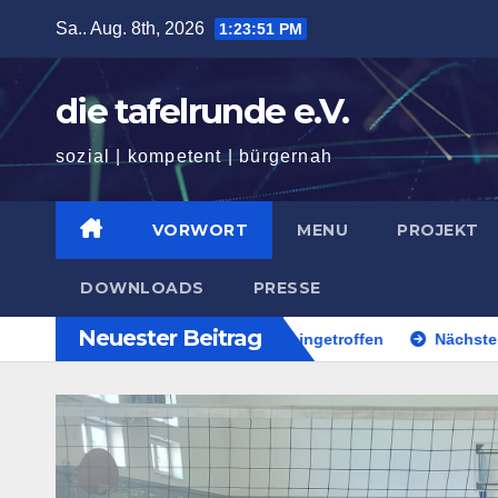
Zum
Sa.. Aug. 8th, 2026
1:23:52 PM
Inhalt
springen
die tafelrunde e.V.
sozial | kompetent | bürgernah
VORWORT
MENU
PROJEKT
DOWNLOADS
PRESSE
Neuester Beitrag
Erste Waren für Weihnachten eingetroffen
Nächster Schulb