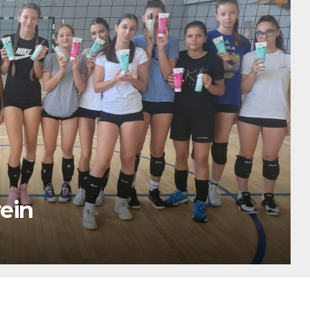
BEITRÄGE.
Verein der Freunde und Förd
Katharina-Henoth-Gesamtsc
9. JULI 2024
HEIKO BAYER