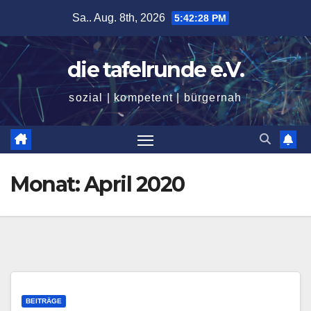
Zum
Sa.. Aug. 8th, 2026
5:42:28 PM
Inhalt
springen
die tafelrunde e.V.
sozial | kompetent | bürgernah
Monat:
April 2020
BEITRÄGE