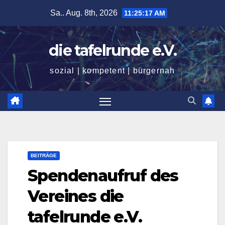
Zum
Sa.. Aug. 8th, 2026
11:25:18 AM
Inhalt
springen
die tafelrunde e.V.
sozial | kompetent | bürgernah
BEITRÄGE
Spendenaufruf des
Vereines die
tafelrunde e.V.