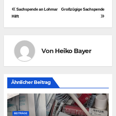
Beitragsnavigation
Sachspende an Lohmar
Großzügige Sachspende
Hilft
Von
Heiko Bayer
Ähnlicher Beitrag
BEITRÄGE