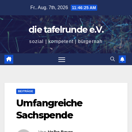
Zum
Fr.. Aug. 7th, 2026
11:46:26 AM
Inhalt
springen
die tafelrunde e.V.
sozial | kompetent | bürgernah
BEITRÄGE
Umfangreiche
Sachspende