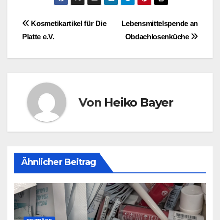
Beitragsnavigation
Kosmetikartikel für Die
Lebensmittelspende an
Platte e.V.
Obdachlosenküche
Von
Heiko Bayer
Ähnlicher Beitrag