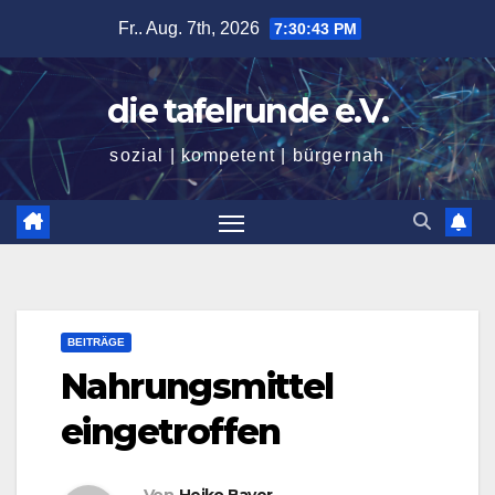
Zum
Fr.. Aug. 7th, 2026
7:30:45 PM
Inhalt
springen
die tafelrunde e.V.
sozial | kompetent | bürgernah
BEITRÄGE
Nahrungsmittel
eingetroffen