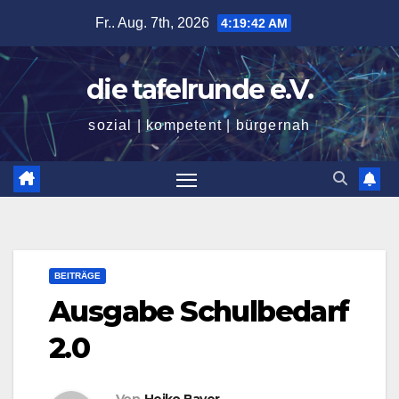
Zum
Fr.. Aug. 7th, 2026
4:19:44 AM
Inhalt
springen
die tafelrunde e.V.
sozial | kompetent | bürgernah
BEITRÄGE
Ausgabe Schulbedarf
2.0