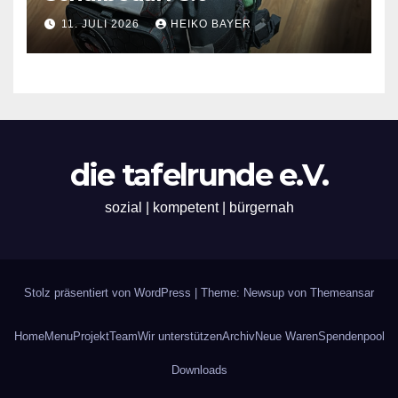
11. JULI 2026
HEIKO BAYER
die tafelrunde e.V.
sozial | kompetent | bürgernah
Stolz präsentiert von WordPress
|
Theme: Newsup von
Themeansar
Home
Menu
Projekt
Team
Wir unterstützen
Archiv
Neue Waren
Spendenpool
Downloads