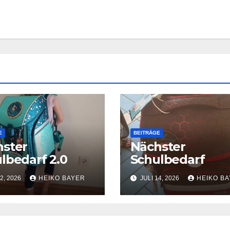
E
BEITRÄGE
ster
Nächster
lbedarf 2.0
Schulbedarf
2, 2026
HEIKO BAYER
JULI 14, 2026
HEIKO B