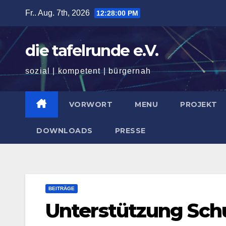
Zum
Fr.. Aug. 7th, 2026
12:28:02 PM
Inhalt
springen
die tafelrunde e.V.
sozial | kompetent | bürgernah
VORWORT
MENU
PROJEKT
DOWNLOADS
PRESSE
BEITRÄGE
Unterstützung Sch