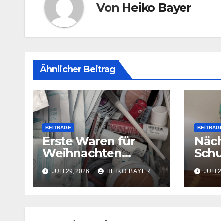
Von
Heiko Bayer
Ähnlicher Beitrag
BEITRÄGE
BEITRÄG
Erste Waren für
Näch
Weihnachten
Schu
eingetroffen
JULI 29, 2026
HEIKO BAYER
JULI 2