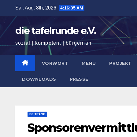
Zum
Sa.. Aug. 8th, 2026
4:16:37 AM
Inhalt
springen
die tafelrunde e.V.
sozial | kompetent | bürgernah
VORWORT
MENU
PROJEKT
DOWNLOADS
PRESSE
BEITRÄGE
Sponsorenvermitt