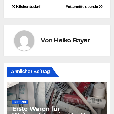
Beitragsnavigation
Küchenbedarf
Futtermittelspende
Von
Heiko Bayer
Ähnlicher Beitrag
BEITRÄGE
Erste Waren für