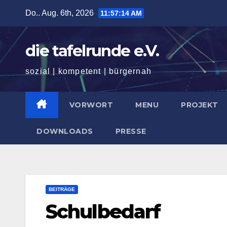
Zum
Do.. Aug. 6th, 2026
11:57:15 AM
Inhalt
springen
die tafelrunde e.V.
sozial | kompetent | bürgernah
VORWORT
MENU
PROJEKT
DOWNLOADS
PRESSE
BEITRÄGE
Schulbedarf