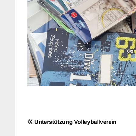
Beitragsnavigation
Unterstützung Volleyballverein