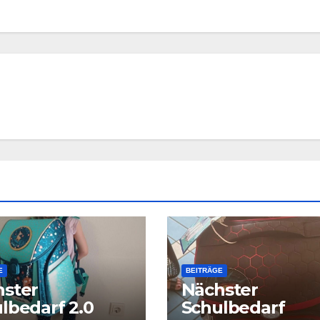
E
BEITRÄGE
ster
Nächster
lbedarf 2.0
Schulbedarf