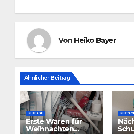
Von
Heiko Bayer
Ähnlicher Beitrag
BEITRÄGE
BEITRÄG
Erste Waren für
Näch
Weihnachten
Schu