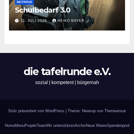
BEITRÄGE
Schulbedarf 3.0
11. JULI 2026
HEIKO BAYER
die tafelrunde e.V.
sozial | kompetent | bürgernah
Stolz präsentiert von WordPress
|
Theme: Newsup von
Themeansar
Home
Menu
Projekt
Team
Wir unterstützen
Archiv
Neue Waren
Spendenpool