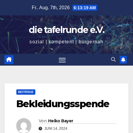
Zum
Fr.. Aug. 7th, 2026
6:13:20 AM
Inhalt
springen
die tafelrunde e.V.
sozial | kompetent | bürgernah
BEITRÄGE
Bekleidungsspende
Von
Heiko Bayer
JUNI 14, 2024