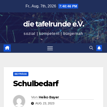
Zum
Fr.. Aug. 7th, 2026
7:40:47 PM
Inhalt
springen
die tafelrunde e.V.
sozial | kompetent | bürgernah
BEITRÄGE
Schulbedarf
Von
Heiko Bayer
AUG. 23, 2023