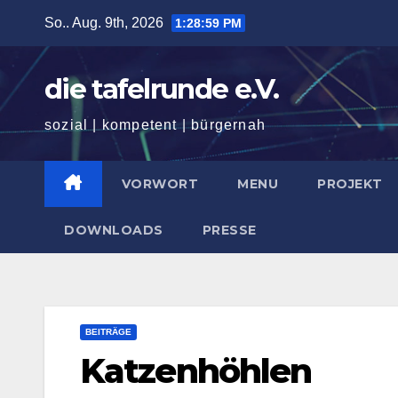
Zum
So.. Aug. 9th, 2026
1:29:01 PM
Inhalt
springen
die tafelrunde e.V.
sozial | kompetent | bürgernah
VORWORT
MENU
PROJEKT
DOWNLOADS
PRESSE
BEITRÄGE
Katzenhöhlen