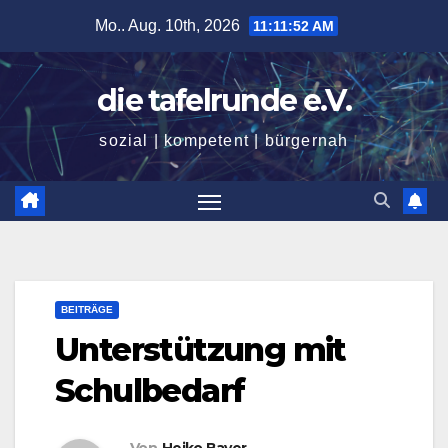
Zum
Mo.. Aug. 10th, 2026
11:11:53 AM
Inhalt
springen
die tafelrunde e.V.
sozial | kompetent | bürgernah
BEITRÄGE
Unterstützung mit
Schulbedarf