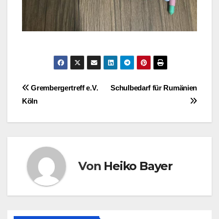
Beitragsnavigation
Grembergertreff e.V.
Schulbedarf für Rumänien
Köln
Von
Heiko Bayer