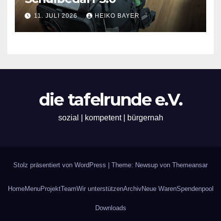
11. JULI 2026
HEIKO BAYER
die tafelrunde e.V.
sozial | kompetent | bürgernah
Stolz präsentiert von WordPress
|
Theme: Newsup von
Themeansar
Home
Menu
Projekt
Team
Wir unterstützen
Archiv
Neue Waren
Spendenpool
Downloads