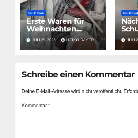
BEITRÄGE
BEITRÄG
Erste Waren für
Näch
Weihnachten
Schu
eingetroffen
JULI 29, 2026
HEIKO BAYER
JULI 2
Schreibe einen Kommentar
Deine E-Mail-Adresse wird nicht veröffentlicht.
Erford
Kommentar
*