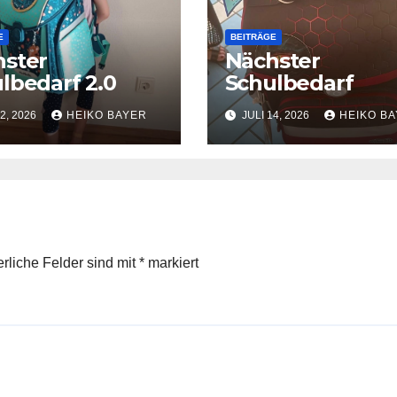
E
BEITRÄGE
ster
Nächster
lbedarf 2.0
Schulbedarf
2, 2026
HEIKO BAYER
JULI 14, 2026
HEIKO B
erliche Felder sind mit
*
markiert