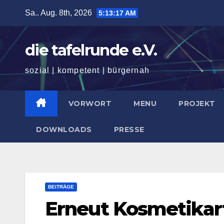
Zum
Sa.. Aug. 8th, 2026
5:13:18 AM
Inhalt
springen
die tafelrunde e.V.
sozial | kompetent | bürgernah
VORWORT
MENU
PROJEKT
DOWNLOADS
PRESSE
BEITRÄGE
Erneut Kosmetikart