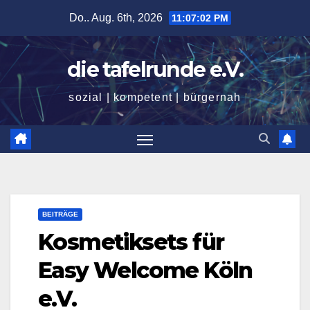
Zum
Do.. Aug. 6th, 2026
11:07:04 PM
Inhalt
springen
die tafelrunde e.V.
sozial | kompetent | bürgernah
BEITRÄGE
Kosmetiksets für
Easy Welcome Köln
e.V.