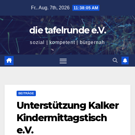
Zum
Fr.. Aug. 7th, 2026
11:38:06 AM
Inhalt
springen
die tafelrunde e.V.
sozial | kompetent | bürgernah
BEITRÄGE
Unterstützung Kalker
Kindermittagstisch
e.V.