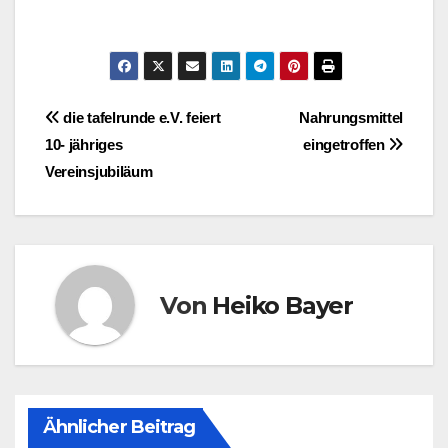
Beitragsnavigation
die tafelrunde e.V. feiert
Nahrungsmittel
10- jähriges
eingetroffen
Vereinsjubiläum
Von
Heiko Bayer
Ähnlicher Beitrag