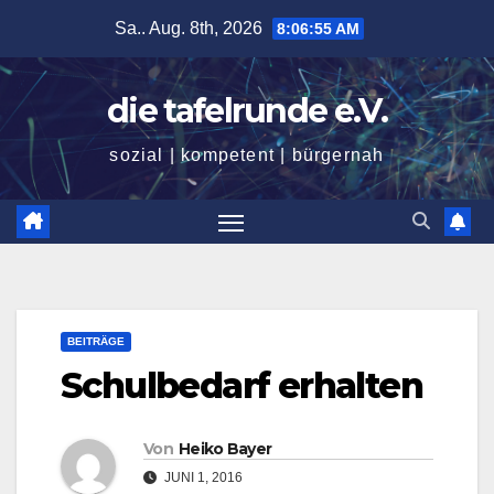
Zum
Sa.. Aug. 8th, 2026
8:06:56 AM
Inhalt
springen
die tafelrunde e.V.
sozial | kompetent | bürgernah
BEITRÄGE
Schulbedarf erhalten
Von
Heiko Bayer
JUNI 1, 2016