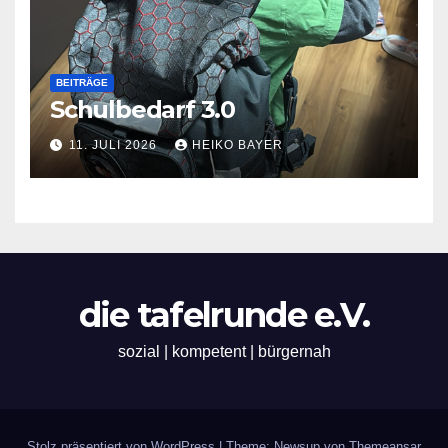
BEITRÄGE
Schulbedarf 3.0
11. JULI 2026
HEIKO BAYER
die tafelrunde e.V.
sozial | kompetent | bürgernah
Stolz präsentiert von WordPress
|
Theme: Newsup von
Themeansar