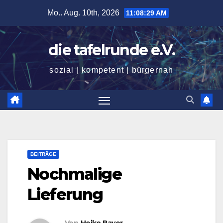
Zum
Mo.. Aug. 10th, 2026
11:08:30 AM
Inhalt
springen
die tafelrunde e.V.
sozial | kompetent | bürgernah
BEITRÄGE
Nochmalige
Lieferung