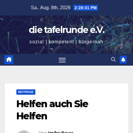
Zum
Sa.. Aug. 8th, 2026
2:28:03 PM
Inhalt
springen
die tafelrunde e.V.
sozial | kompetent | bürgernah
BEITRÄGE
Helfen auch Sie
Helfen